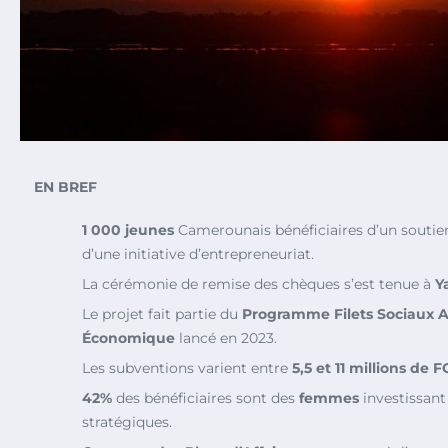
EN BREF
1 000 jeunes
Camerounais bénéficiaires d’un soutien
d’une initiative d’entrepreneuriat.
La cérémonie de remise des chèques s’est tenue à
Y
Le projet fait partie du
Programme Filets Sociaux Ad
Économique
lancé en 2023.
Les subventions varient entre
5,5 et 11 millions de 
42%
des bénéficiaires sont des
femmes
investissant
stratégiques.