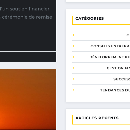
’un soutien financier
La cérémonie de remise
CATÉGORIES
C
CONSEILS ENTREPR
DÉVELOPPEMENT P
GESTION F
SUCCESS
TENDANCES D
ARTICLES RÉCENTS