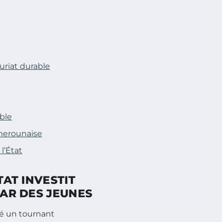
uriat durable
ble
amerounaise
l’État
TAT INVESTIT
PAR DES JEUNES
 un tournant