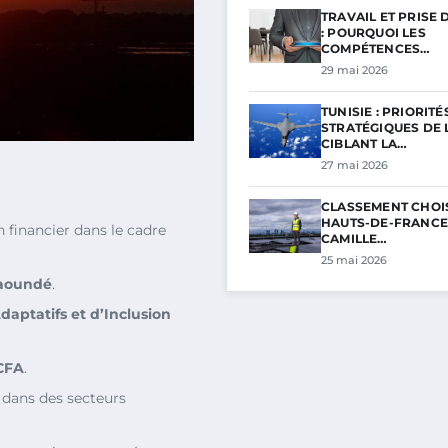
TRAVAIL ET PRISE 
: POURQUOI LES
COMPÉTENCES…
29 mai 2026
TUNISIE : PRIORITÉ
STRATÉGIQUES DE L
CIBLANT LA…
27 mai 2026
CLASSEMENT CHOI
HAUTS-DE-FRANCE 
 financier dans le cadre
CAMILLE…
25 mai 2026
aoundé
.
aptatifs et d’Inclusion
FCFA
.
 dans des secteurs