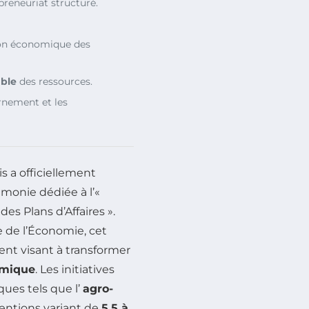
preneuriat structuré.
ion économique des
ble
des ressources.
rnement et les
 a officiellement
monie dédiée à l’«
s Plans d’Affaires ».
e de l’Économie, cet
nt visant à transformer
omique
. Les initiatives
ues tels que l’
agro-
ventions variant de
5,5 à