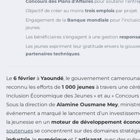
Concours des Plans d’Affaires
pour soutenir l’entre
Objectif de créer au moins
trois emplois
par projet.
Engagement de la
Banque mondiale
pour l’inclus
jeunes.
Les bénéficiaires s’engagent à une gestion
responsa
Les jeunes expriment leur gratitude envers le gouve
partenaires techniques
.
Le
6 février
à
Yaoundé
, le gouvernement camerounais
reconnu les efforts de
1 000 jeunes
à travers une céré
Inclusion Économique des Jeunes » et au « Concours de
Sous la direction de
Alamine Ousmane Mey
, ministr
événement a marqué le lancement d’un investisseme
la jeunesse en un
moteur de développement écon
soutenues
se concentrent sur des domaines stratégiq
industrie
, le
numérique
et l’
artisanat
, avec des sub