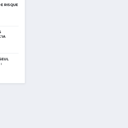
DE RISQUE
S
’IA
SEUL
: