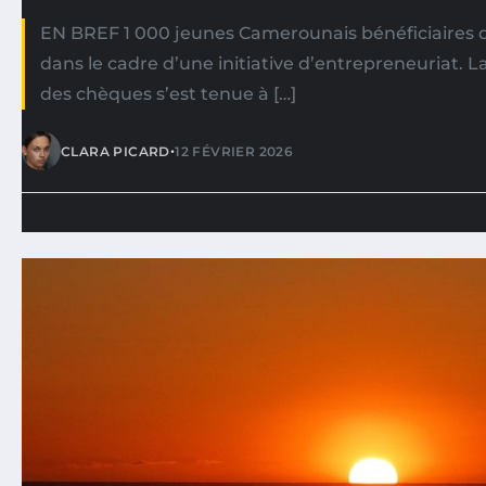
EN BREF 1 000 jeunes Camerounais bénéficiaires d
dans le cadre d’une initiative d’entrepreneuriat. 
des chèques s’est tenue à […]
•
CLARA PICARD
12 FÉVRIER 2026