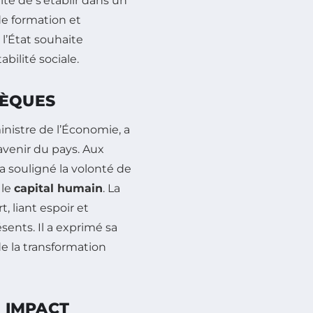
té de s’établir dans un
de formation et
l’État souhaite
tabilité sociale.
HÈQUES
nistre de l’Économie, a
’avenir du pays. Aux
a souligné la volonté de
 le
capital humain
. La
 liant espoir et
sents. Il a exprimé sa
de la transformation
N IMPACT