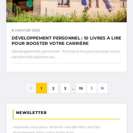
8 JANVIER 2026
DÉVELOPPEMENT PERSONNEL : 10 LIVRES À LIRE
POUR BOOSTER VOTRE CARRIÈRE
Développement personnel : 10 livres à lire pour booster votre
carrière Introduction au…
...
1
2
3
19
NEWSLETTER
Inscrivez-vous pour recevoir nos derniers articles
directement dans votre boîte mail.