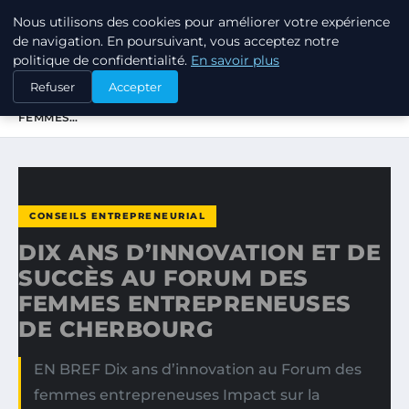
Nous utilisons des cookies pour améliorer votre expérience
TUEZ-LES TOUS
de navigation. En poursuivant, vous acceptez notre
politique de confidentialité.
En savoir plus
ACCUEIL
CONSEILS ENTREPRENEURIAL
Refuser
Accepter
DIX ANS D’INNOVATION ET DE SUCCÈS AU FORUM DES
FEMMES…
CONSEILS ENTREPRENEURIAL
DIX ANS D’INNOVATION ET DE
SUCCÈS AU FORUM DES
FEMMES ENTREPRENEUSES
DE CHERBOURG
EN BREF Dix ans d’innovation au Forum des
femmes entrepreneuses Impact sur la