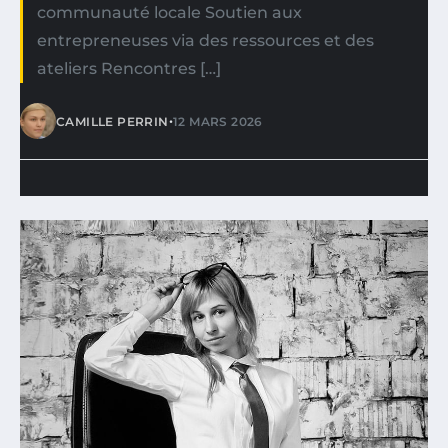
communauté locale Soutien aux
entrepreneuses via des ressources et des
ateliers Rencontres […]
•
CAMILLE PERRIN
12 MARS 2026