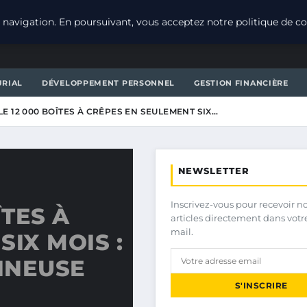
navigation. En poursuivant, vous acceptez notre politique de con
URIAL
DÉVELOPPEMENT PERSONNEL
GESTION FINANCIÈRE
LE 12 000 BOÎTES À CRÊPES EN SEULEMENT SIX…
NEWSLETTER
Inscrivez-vous pour recevoir n
ÎTES À
articles directement dans votr
mail.
IX MOIS :
GINEUSE
S'INSCRIRE