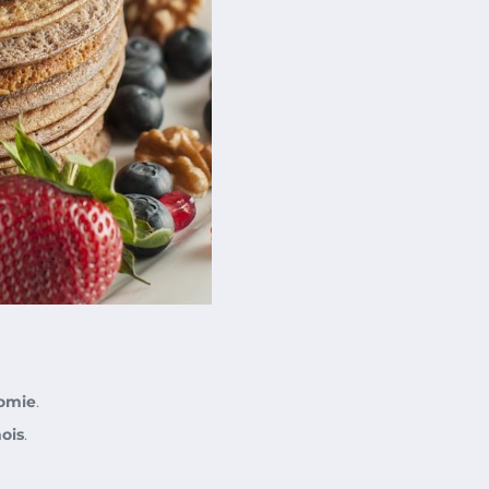
omie
.
mois
.