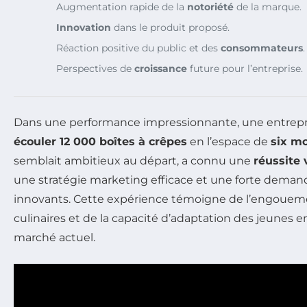
Augmentation rapide de la
notoriété
de la marque.
Innovation
dans le produit proposé.
Réaction positive du public et des
consommateurs
.
Perspectives de
croissance
future pour l’entreprise.
Dans une performance impressionnante, une entrepr
écouler 12 000 boîtes à crêpes
en l’espace de
six mo
semblait ambitieux au départ, a connu une
réussite 
une stratégie marketing efficace et une forte deman
innovants. Cette expérience témoigne de l’engouemen
culinaires et de la capacité d’adaptation des jeunes e
marché actuel.