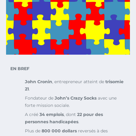
EN BREF
John Cronin
, entrepreneur atteint de
trisomie
21
.
Fondateur de
John’s Crazy Socks
avec une
forte mission sociale.
A créé
34 emplois
, dont
22 pour des
personnes handicapées
.
Plus de
800 000 dollars
reversés à des