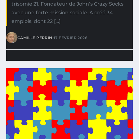
trisomie 21. Fondateur de John’s Crazy Socks
avec une forte mission sociale. A créé 34
emplois, dont 22 […]
•
CAMILLE PERRIN
17 FÉVRIER 2026