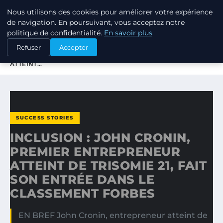
Nous utilisons des cookies pour améliorer votre expérience
TUEZ-LES TOUS
de navigation. En poursuivant, vous acceptez notre
politique de confidentialité.
En savoir plus
ACCUEIL
SUCCESS STORIES
Refuser
Accepter
INCLUSION : JOHN CRONIN, PREMIER ENTREPRENEUR
ATTEINT…
SUCCESS STORIES
INCLUSION : JOHN CRONIN,
PREMIER ENTREPRENEUR
ATTEINT DE TRISOMIE 21, FAIT
SON ENTRÉE DANS LE
CLASSEMENT FORBES
EN BREF John Cronin, entrepreneur atteint de