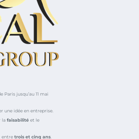
de Paris jusqu’au 11 mai
r une idée en entreprise.
r la
faisabilité
et le
: entre
trois et cinq ans
.