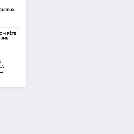
ENJEUX
OM FÊTE
’UNE
X
LA
E…