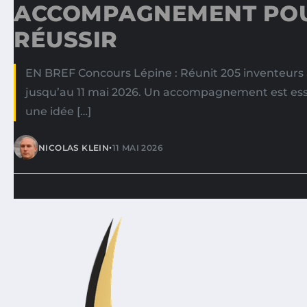
ACCOMPAGNEMENT PO
RÉUSSIR
EN BREF Concours Lépine : Réunit 205 inventeurs à
jusqu’au 11 mai 2026. Un accompagnement est ess
une idée […]
•
NICOLAS KLEIN
11 MAI 2026