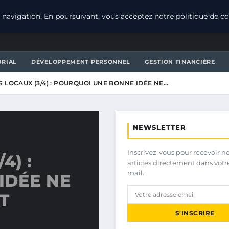
navigation. En poursuivant, vous acceptez notre politique de con
URIAL
DÉVELOPPEMENT PERSONNEL
GESTION FINANCIÈRE
 LOCAUX (3/4) : POURQUOI UNE BONNE IDÉE NE…
NEWSLETTER
Inscrivez-vous pour recevoir n
4) :
articles directement dans votr
mail.
IDÉE NE
T
S'INSCRIRE