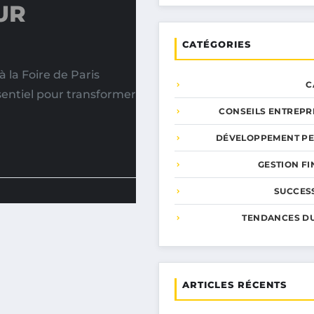
UR
CATÉGORIES
 la Foire de Paris
C
entiel pour transformer
CONSEILS ENTREPR
DÉVELOPPEMENT P
GESTION F
SUCCESS
TENDANCES D
ARTICLES RÉCENTS