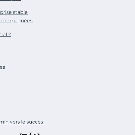
prise stable
 accompagnées
iel ?
res
min vers le succès