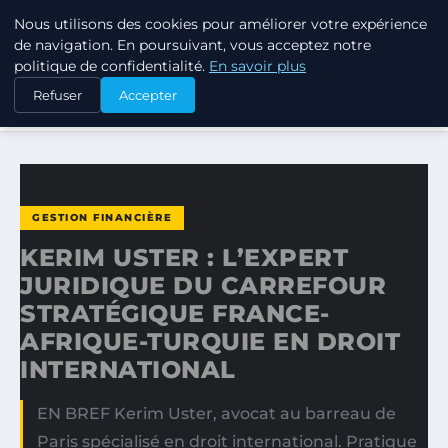
Nous utilisons des cookies pour améliorer votre expérience
TUEZ-LES TOUS
de navigation. En poursuivant, vous acceptez notre
politique de confidentialité.
En savoir plus
ACCUEIL
GESTION FINANCIÈRE
Refuser
Accepter
KERIM USTER : L’EXPERT JURIDIQUE DU CARREFOUR…
GESTION FINANCIÈRE
KERIM USTER : L’EXPERT
JURIDIQUE DU CARREFOUR
STRATÉGIQUE FRANCE-
AFRIQUE-TURQUIE EN DROIT
INTERNATIONAL
EN BREF Kerim Uster, avocat au barreau de
Paris spécialisé en droit international. Pratique