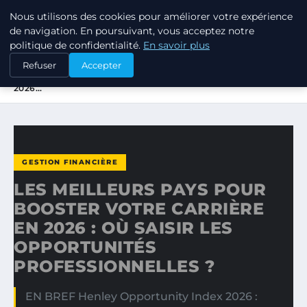
Nous utilisons des cookies pour améliorer votre expérience
TUEZ-LES TOUS
de navigation. En poursuivant, vous acceptez notre
politique de confidentialité.
En savoir plus
ACCUEIL
GESTION FINANCIÈRE
Refuser
Accepter
LES MEILLEURS PAYS POUR BOOSTER VOTRE CARRIÈRE EN
2026…
GESTION FINANCIÈRE
LES MEILLEURS PAYS POUR
BOOSTER VOTRE CARRIÈRE
EN 2026 : OÙ SAISIR LES
OPPORTUNITÉS
PROFESSIONNELLES ?
EN BREF Henley Opportunity Index 2026 :