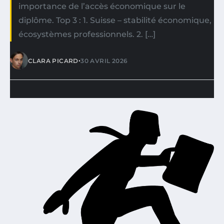
importance de l’accès économique sur le
diplôme. Top 3 : 1. Suisse – stabilité économique,
écosystèmes professionnels. 2. […]
•
CLARA PICARD
30 AVRIL 2026