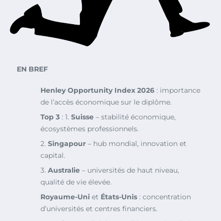
EN BREF
Henley Opportunity Index 2026
: importance
de l’accès économique sur le diplôme.
Top 3
: 1.
Suisse
– stabilité économique,
écosystèmes professionnels.
2.
Singapour
– hub mondial, innovation et
capital.
3.
Australie
– universités de haut niveau,
qualité de vie élevée.
Royaume-Uni
et
États-Unis
: concentration
d’universités et centres financiers.