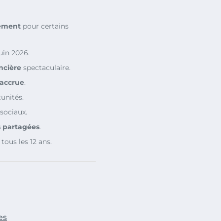
ement
pour certains
uin 2026.
ncière
spectaculaire.
é accrue
.
unités.
sociaux.
s partagées
.
tous les 12 ans.
es