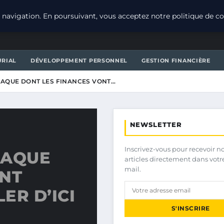
navigation. En poursuivant, vous acceptez notre politique de con
URIAL
DÉVELOPPEMENT PERSONNEL
GESTION FINANCIÈRE
DIAQUE DONT LES FINANCES VONT…
NEWSLETTER
Inscrivez-vous pour recevoir n
IAQUE
articles directement dans votr
mail.
ONT
ER D’ICI
S'INSCRIRE