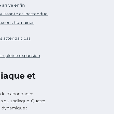
 arrive enfin
puissante et inattendue
nnexions humaines
es attendait pas
en pleine expansion
iaque et
iode d’abondance
es du zodiaque. Quatre
e dynamique :