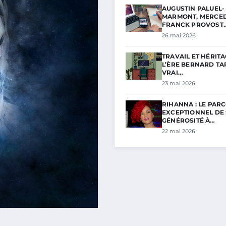
AUGUSTIN PALUEL-
MARMONT, MERCED
FRANCK PROVOST
26 mai 2026
TRAVAIL ET HÉRITA
L’ÈRE BERNARD TAP
VRAI…
23 mai 2026
RIHANNA : LE PAR
EXCEPTIONNEL DE
GÉNÉROSITÉ À…
22 mai 2026