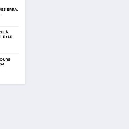
ES ERRA,
…
GE À
IE : LE
COURS
 SA