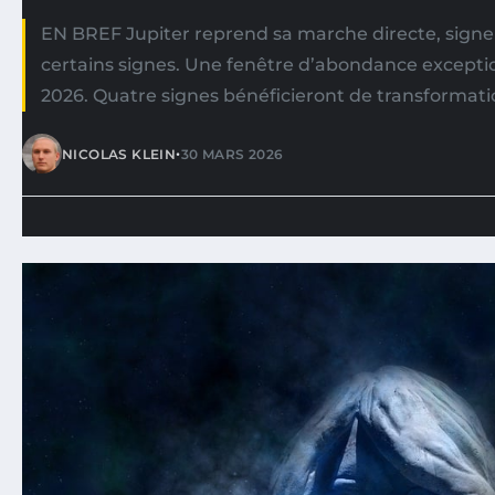
EN BREF Jupiter reprend sa marche directe, sig
certains signes. Une fenêtre d’abondance exceptio
2026. Quatre signes bénéficieront de transformati
•
NICOLAS KLEIN
30 MARS 2026