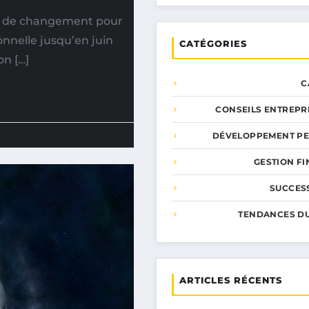
ne de changement pour
nnelle jusqu’en juin
CATÉGORIES
on […]
C
CONSEILS ENTREPR
DÉVELOPPEMENT P
GESTION F
SUCCESS
TENDANCES D
ARTICLES RÉCENTS