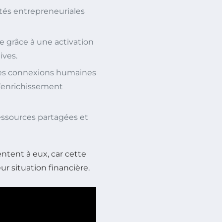
tés entrepreneuriales
e grâce à une activation
ives.
des connexions humaines
 d’enrichissement
essources partagées et
entent à eux, car cette
ur situation financière.