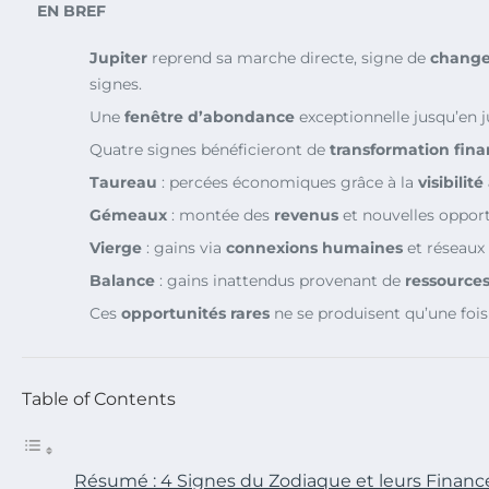
EN BREF
Jupiter
reprend sa marche directe, signe de
chang
signes.
Une
fenêtre d’abondance
exceptionnelle jusqu’en j
Quatre signes bénéficieront de
transformation fina
Taureau
: percées économiques grâce à la
visibilit
Gémeaux
: montée des
revenus
et nouvelles opport
Vierge
: gains via
connexions humaines
et réseaux 
Balance
: gains inattendus provenant de
ressource
Ces
opportunités rares
ne se produisent qu’une fois 
Table of Contents
Résumé : 4 Signes du Zodiaque et leurs Financ