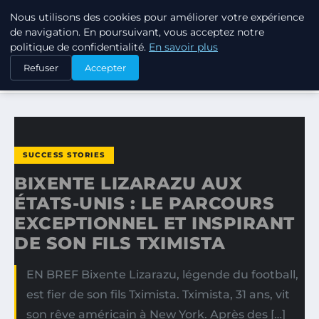
Nous utilisons des cookies pour améliorer votre expérience
TUEZ-LES TOUS
de navigation. En poursuivant, vous acceptez notre
politique de confidentialité.
En savoir plus
ACCUEIL
SUCCESS STORIES
Refuser
Accepter
BIXENTE LIZARAZU AUX ÉTATS-UNIS : LE PARCOURS…
SUCCESS STORIES
BIXENTE LIZARAZU AUX
ÉTATS-UNIS : LE PARCOURS
EXCEPTIONNEL ET INSPIRANT
DE SON FILS TXIMISTA
EN BREF Bixente Lizarazu, légende du football,
est fier de son fils Tximista. Tximista, 31 ans, vit
son rêve américain à New York. Après des […]