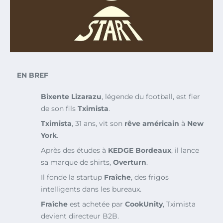
EN BREF
Bixente Lizarazu
, légende du football, est fier
de son fils
Tximista
.
Tximista
, 31 ans, vit son
rêve américain
à
New
York
.
Après des études à
KEDGE Bordeaux
, il lance
sa marque de shirts,
Overturn
.
Il fonde la startup
Fraîche
, des frigos
intelligents dans les bureaux.
Fraîche
est achetée par
CookUnity
, Tximista
devient directeur B2B.