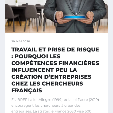
29 MAI 2026
TRAVAIL ET PRISE DE RISQUE
: POURQUOI LES
COMPÉTENCES FINANCIÈRES
INFLUENCENT PEU LA
CRÉATION D’ENTREPRISES
CHEZ LES CHERCHEURS
FRANÇAIS
EN BREF La loi Allègre (1999) et la loi Pacte (2019)
encouragent les chercheurs à créer des
entreprises. La stratégie France 2030 vise 500