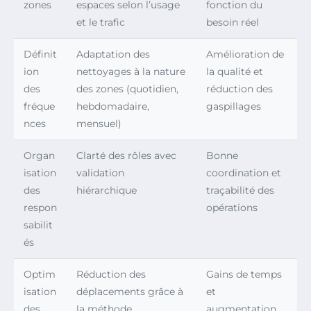
zones
espaces selon l’usage
fonction du
et le trafic
besoin réel
Définit
Adaptation des
Amélioration de
ion
nettoyages à la nature
la qualité et
des
des zones (quotidien,
réduction des
fréque
hebdomadaire,
gaspillages
nces
mensuel)
Organ
Clarté des rôles avec
Bonne
isation
validation
coordination et
des
hiérarchique
traçabilité des
respon
opérations
sabilit
és
Optim
Réduction des
Gains de temps
isation
déplacements grâce à
et
des
la méthode
augmentation