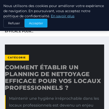
Nous utilisons des cookies pour améliorer votre expérience
TUEZ-LES TOUS
de navigation. En poursuivant, vous acceptez notre
politique de confidentialité.
En savoir plus
ACCUEIL
CATÉGORIE
Refuser
Accepter
COMMENT ÉTABLIR UN PLANNING DE NETTOYAGE
EFFICACE POUR…
CATÉGORIE
COMMENT ÉTABLIR UN
PLANNING DE NETTOYAGE
EFFICACE POUR VOS LOCAUX
PROFESSIONNELS ?
Maintenir une hygiène irréprochable dans les
locaux professionnels est devenu un enjeu