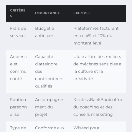
CRITÈRE
IMPORTANCE
EXEMPLE
S
Frais de
Budget à
Plateformes facturant
service
anticiper
entre 4% et 10% du
montant levé
Audienc
Capacité
Ulule attire des milliers
e et
d’atteindre
de mécènes sensibles à
commu
des
la culture et la
nauté
contributeurs
créativité
qualifiés
Soutien
Accompagne
KissKissBankBank offre
personn
ment du
du coaching et des
alisé
projet
conseils marketing
Type de
Conforme aux
Wiseed pour