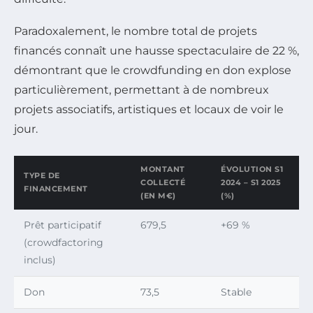
Paradoxalement, le nombre total de projets
financés connaît une hausse spectaculaire de 22 %,
démontrant que le crowdfunding en don explose
particulièrement, permettant à de nombreux
projets associatifs, artistiques et locaux de voir le
jour.
MONTANT
ÉVOLUTION S1
TYPE DE
COLLECTÉ
2024 – S1 2025
FINANCEMENT
(EN M€)
(%)
Prêt participatif
679,5
+69 %
(crowdfactoring
inclus)
Don
73,5
Stable