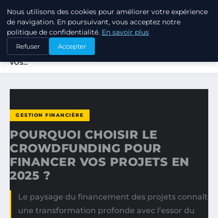
Nous utilisons des cookies pour améliorer votre expérience
TUEZ-LES TOUS
de navigation. En poursuivant, vous acceptez notre
politique de confidentialité.
En savoir plus
ACCUEIL
GESTION FINANCIÈRE
Refuser
Accepter
POURQUOI CHOISIR LE CROWDFUNDING POUR FINANCER
VOS…
GESTION FINANCIÈRE
POURQUOI CHOISIR LE
CROWDFUNDING POUR
FINANCER VOS PROJETS EN
2025 ?
Le paysage du financement des projets connaît
une transformation profonde avec l’essor du