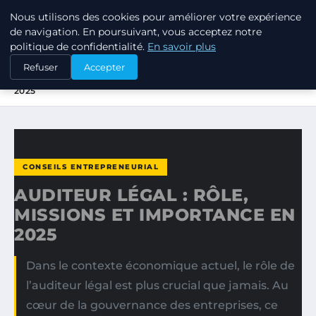
Nous utilisons des cookies pour améliorer votre expérience
TUEZ-LES TOUS
de navigation. En poursuivant, vous acceptez notre
politique de confidentialité.
En savoir plus
ACCUEIL
CONSEILS ENTREPRENEURIAL
Refuser
Accepter
AUDITEUR LÉGAL : RÔLE, MISSIONS ET IMPORTANCE EN
2025
CONSEILS ENTREPRENEURIAL
AUDITEUR LÉGAL : RÔLE,
MISSIONS ET IMPORTANCE EN
2025
Dans le contexte économique actuel, le rôle de
l’auditeur légal est plus crucial que jamais. Au
cœur de la gouvernance des entreprises, ce