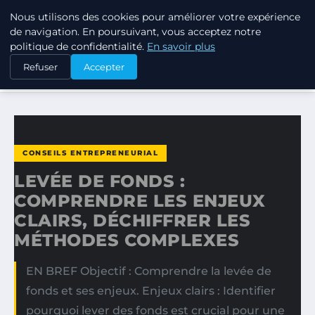
Nous utilisons des cookies pour améliorer votre expérience
TUEZ-LES TOUS
de navigation. En poursuivant, vous acceptez notre
politique de confidentialité.
En savoir plus
ACCUEIL
CONSEILS ENTREPRENEURIAL
Refuser
Accepter
LEVÉE DE FONDS : COMPRENDRE LES ENJEUX CLAIRS…
CONSEILS ENTREPRENEURIAL
LEVÉE DE FONDS :
COMPRENDRE LES ENJEUX
CLAIRS, DÉCHIFFRER LES
MÉTHODES COMPLEXES
EN BREF Objectif : Comprendre la levée de
fonds et ses enjeux. Enjeux clairs : Identifier
pourquoi lever des fonds est crucial pour une