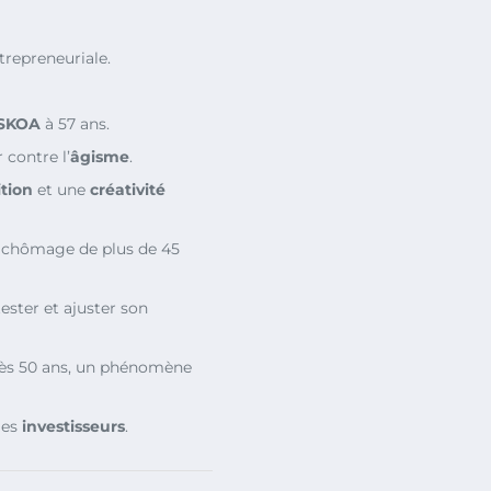
trepreneuriale.
SKOA
à 57 ans.
 contre l’
âgisme
.
tion
et une
créativité
chômage de plus de 45
 tester et ajuster son
ès 50 ans, un phénomène
 les
investisseurs
.