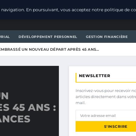
navigation. En poursuivant, vous acceptez notre politique de con
URIAL
DÉVELOPPEMENT PERSONNEL
GESTION FINANCIÈRE
 EMBRASSÉ UN NOUVEAU DÉPART APRÈS 45 ANS…
NEWSLETTER
Inscrivez-vous pour recevoir n
UN
articles directement dans votr
mail.
 45 ANS :
ANCES
S'INSCRIRE