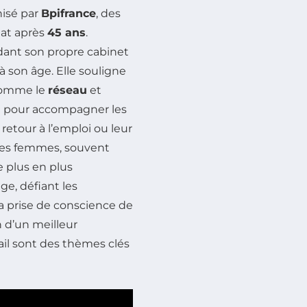
isé par
Bpifrance
, des
iat après
45 ans
.
ndant son propre cabinet
à son âge. Elle souligne
comme le
réseau
et
e pour accompagner les
retour à l’emploi ou leur
 les femmes, souvent
e plus en plus
ge, défiant les
La prise de conscience de
 d’un meilleur
ail sont des thèmes clés