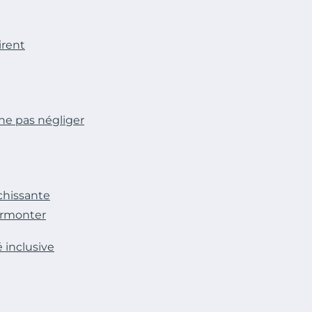
irent
 ne pas négliger
ichissante
urmonter
é inclusive