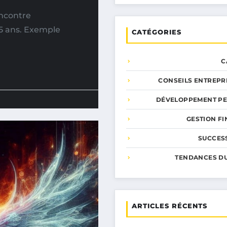
encontre
45 ans. Exemple
CATÉGORIES
C
CONSEILS ENTREPR
DÉVELOPPEMENT P
GESTION F
SUCCESS
TENDANCES D
ARTICLES RÉCENTS