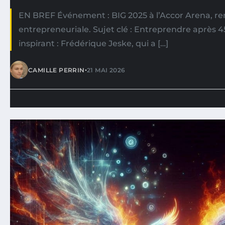
EN BREF Événement : BIG 2025 à l’Accor Arena, r
entrepreneuriale. Sujet clé : Entreprendre après 
inspirant : Frédérique Jeske, qui a […]
•
CAMILLE PERRIN
21 MAI 2026