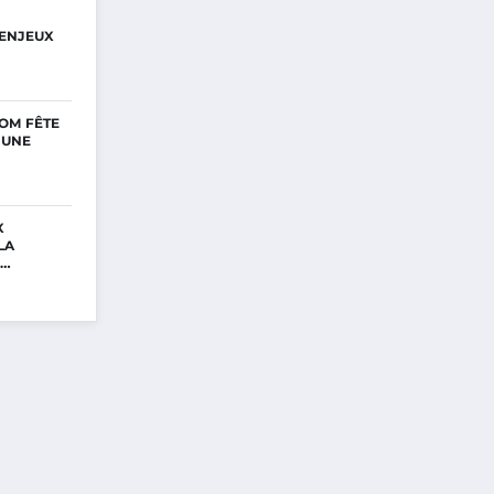
ENJEUX
OM FÊTE
’UNE
X
LA
E…