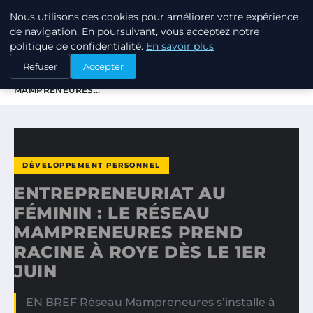
Nous utilisons des cookies pour améliorer votre expérience
TUEZ-LES TOUS
de navigation. En poursuivant, vous acceptez notre
politique de confidentialité.
En savoir plus
ACCUEIL
DÉVELOPPEMENT PERSONNEL
Refuser
Accepter
ENTREPRENEURIAT AU FÉMININ : LE RÉSEAU
MAMPRENEURES…
DÉVELOPPEMENT PERSONNEL
ENTREPRENEURIAT AU
FÉMININ : LE RÉSEAU
MAMPRENEURES PREND
RACINE À ROYE DÈS LE 1ER
JUIN
EN BREF Réseau Mampreneures s’installe à