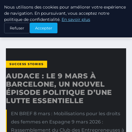
Nous utilisons des cookies pour améliorer votre expérience
TUEZ-LES TOUS
de navigation. En poursuivant, vous acceptez notre
politique de confidentialité.
En savoir plus
ACCUEIL
SUCCESS STORIES
Refuser
Accepter
AUDACE : LE 9 MARS À BARCELONE, UN NOUVEL ÉPISODE…
SUCCESS STORIES
AUDACE : LE 9 MARS À
BARCELONE, UN NOUVEL
ÉPISODE POLITIQUE D’UNE
LUTTE ESSENTIELLE
EN BREF 8 mars : Mobilisations pour les droits
des femmes en Espagne 9 mars 2026 :
Rassemblement du Club des Entrepreneuses à